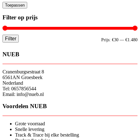
Toepassen
Filter op prijs
Filter
M
M
Prijs:
€30
—
€1.480
p
p
NUEB
Cranenburgsestraat 8
6561AN Groesbeek
Nederland
Tel: 0657856544
Email: info@nueb.nl
Voordelen NUEB
Grote voorraad
Snelle levering
Track & Trace bij elke bestelling