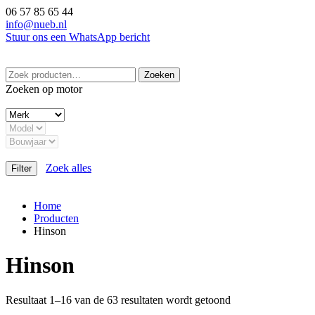
Ga
06 57 85 65 44
naar
info@nueb.nl
de
Stuur ons een WhatsApp bericht
inhoud
Zoeken
Zoeken
naar:
Zoeken op motor
Zoek alles
Filter
Home
Producten
Hinson
Hinson
Resultaat 1–16 van de 63 resultaten wordt getoond