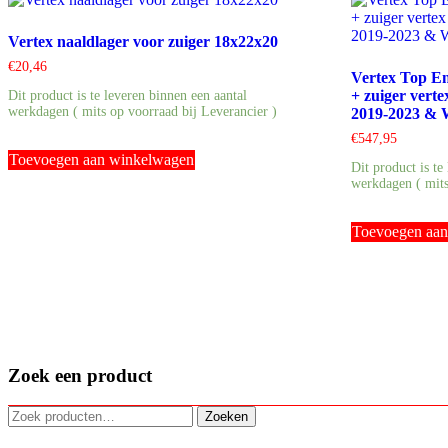
Vertex naaldlager voor zuiger 18x22x20
€
20,46
Vertex Top En
+ zuiger vert
Dit product is te leveren binnen een aantal
werkdagen ( mits op voorraad bij Leverancier )
2019-2023 & 
€
547,95
Toevoegen aan winkelwagen
Dit product is te
werkdagen ( mits
Toevoegen aa
Zoek een product
Zoeken
Zoeken
naar: