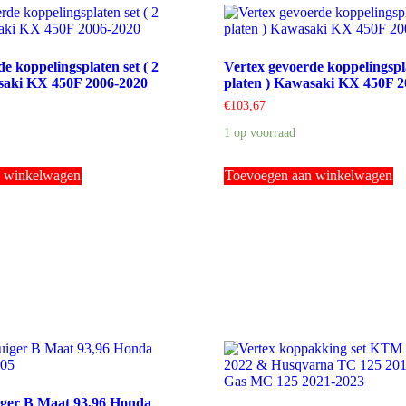
e koppelingsplaten set ( 2
Vertex gevoerde koppelingspla
saki KX 450F 2006-2020
platen ) Kawasaki KX 450F 2
€
103,67
1 op voorraad
n winkelwagen
Toevoegen aan winkelwagen
iger B Maat 93,96 Honda