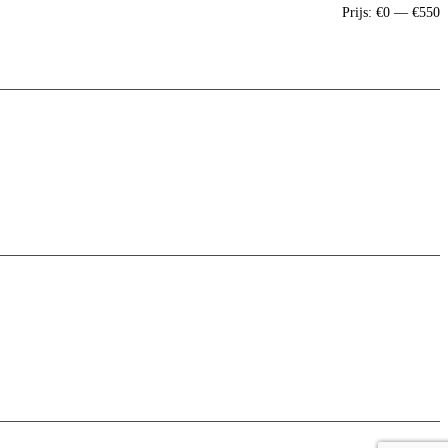
M
M
Prijs:
€0
—
€550
p
p