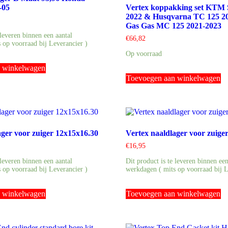
-05
Vertex koppakking set KTM 
2022 & Husqvarna TC 125 2
Gas Gas MC 125 2021-2023
 leveren binnen een aantal
€
66,82
 op voorraad bij Leverancier )
Op voorraad
n winkelwagen
Toevoegen aan winkelwagen
ager voor zuiger 12x15x16.30
Vertex naaldlager voor zuige
€
16,95
 leveren binnen een aantal
Dit product is te leveren binnen een
 op voorraad bij Leverancier )
werkdagen ( mits op voorraad bij L
n winkelwagen
Toevoegen aan winkelwagen