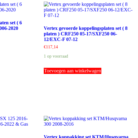
ten set ( 6
006-2020
Vertex gevoerde koppelingsplaten set ( 8
platen ) CRF250 05-17/SXF250 06-
12/EXC-F 07-12
€
117,14
1 op voorraad
Toevoegen aan winkelwagen
Vertex koppakking set KTM/Husqvarna