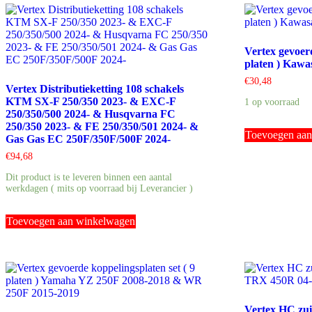
Vertex gevoerd
platen ) Kawa
€
30,48
Vertex Distributieketting 108 schakels
KTM SX-F 250/350 2023- & EXC-F
1 op voorraad
250/350/500 2024- & Husqvarna FC
250/350 2023- & FE 250/350/501 2024- &
Toevoegen aa
Gas Gas EC 250F/350F/500F 2024-
€
94,68
Dit product is te leveren binnen een aantal
werkdagen ( mits op voorraad bij Leverancier )
Toevoegen aan winkelwagen
Vertex HC zu