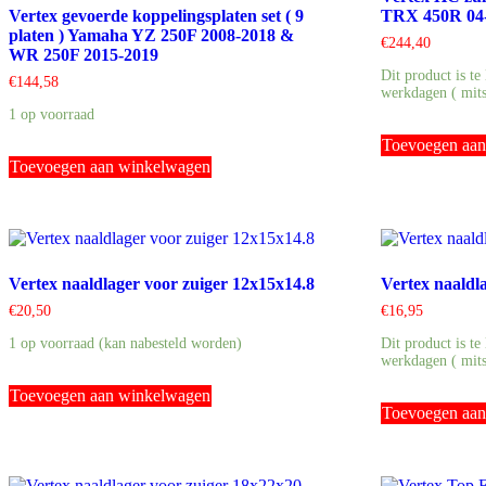
Vertex gevoerde koppelingsplaten set ( 9
TRX 450R 04
platen ) Yamaha YZ 250F 2008-2018 &
€
244,40
WR 250F 2015-2019
Dit product is te
€
144,58
werkdagen ( mits
1 op voorraad
Toevoegen aa
Toevoegen aan winkelwagen
Vertex naaldlager voor zuiger 12x15x14.8
Vertex naaldl
€
20,50
€
16,95
1 op voorraad (kan nabesteld worden)
Dit product is te
werkdagen ( mits
Toevoegen aan winkelwagen
Toevoegen aa