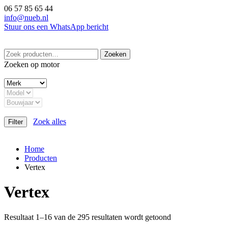
Ga
06 57 85 65 44
naar
info@nueb.nl
de
Stuur ons een WhatsApp bericht
inhoud
Zoeken
Zoeken
naar:
Zoeken op motor
Zoek alles
Filter
Home
Producten
Vertex
Vertex
Resultaat 1–16 van de 295 resultaten wordt getoond