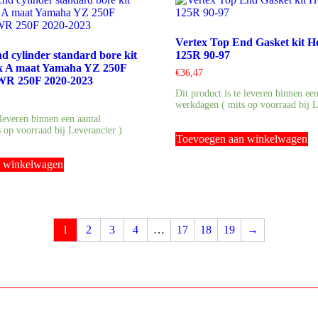
Vertex Top End Gasket kit 
d cylinder standard bore kit
125R 90-97
ex A maat Yamaha YZ 250F
€
36,47
WR 250F 2020-2023
Dit product is te leveren binnen een
werkdagen ( mits op voorraad bij L
 leveren binnen een aantal
 op voorraad bij Leverancier )
Toevoegen aan winkelwagen
n winkelwagen
1
2
3
4
…
17
18
19
→