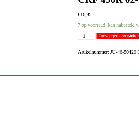
€
16,95
7 op voorraad (kan nabesteld 
EMGO
Toevoegen aan winke
dodemansknop
Honda
CR
Artikelnummer:
JU-46-50420
80/85/125/500
86-
07
&
CRF
250R
04-
09
&
CRF
450R
02-
08
aantal