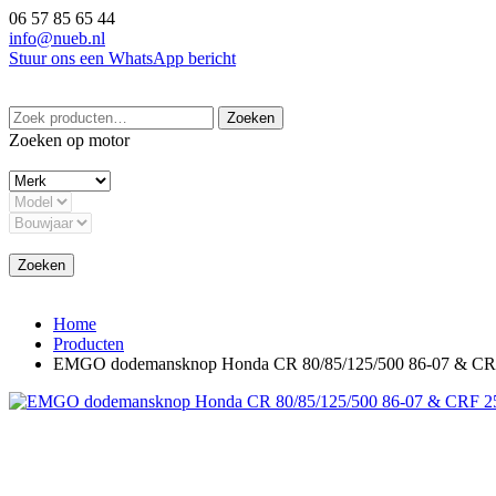
Ga
06 57 85 65 44
naar
info@nueb.nl
de
Stuur ons een WhatsApp bericht
inhoud
Zoeken
Zoeken
naar:
Zoeken op motor
Zoeken
Home
Producten
EMGO dodemansknop Honda CR 80/85/125/500 86-07 & CR