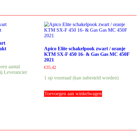
art
akt
Apico Elite schakelpook zwart / oranje
KTM SX-F 450 16- & Gas Gas MC 450F
2021
 een aantal
€
35,42
ij Leverancier
1 op voorraad (kan nabesteld worden)
Toevoegen aan winkelwagen