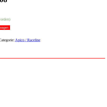
worden)
lwagen
Categorie:
Apico / Raceline