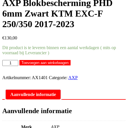
AXP Blokbescherming PHD
6mm Zwart KTM EXC-F
250/350 2017-2023
€
130,00
Dit product is te leveren binnen een aantal werkdagen ( mits op
voorraad bij Leverancier )
AXP
Toevoegen aan winkelwagen
Blokbescherming
PHD
6mm
Artikelnummer:
AX1401
Categorie:
AXP
Zwart
KTM
EXC-
Aanvullende informatie
F
250/350
2017-
Aanvullende informatie
2023
aantal
Merk
AXP