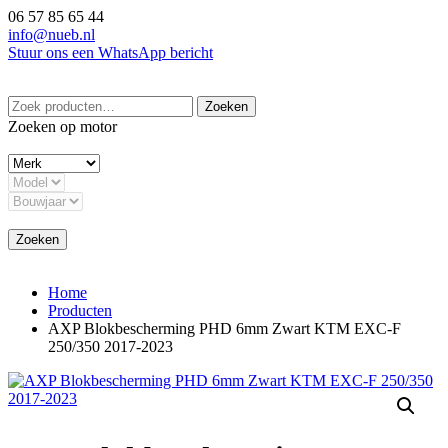
Ga
06 57 85 65 44
naar
info@nueb.nl
de
Stuur ons een WhatsApp bericht
inhoud
Zoeken
Zoeken
naar:
Zoeken op motor
Zoeken
Home
Producten
AXP Blokbescherming PHD 6mm Zwart KTM EXC-F
250/350 2017-2023