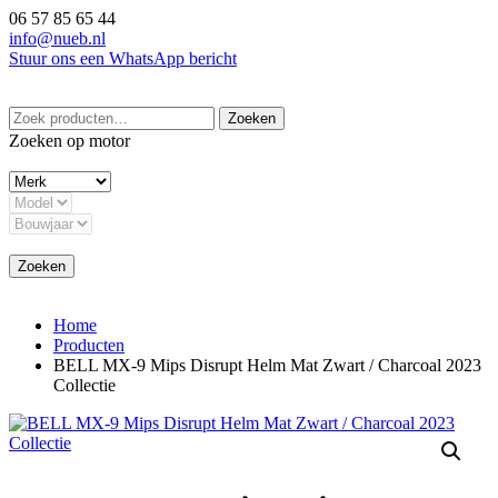
Ga
06 57 85 65 44
naar
info@nueb.nl
de
Stuur ons een WhatsApp bericht
inhoud
Zoeken
Zoeken
naar:
Zoeken op motor
Zoeken
Home
Producten
BELL MX-9 Mips Disrupt Helm Mat Zwart / Charcoal 2023
Collectie