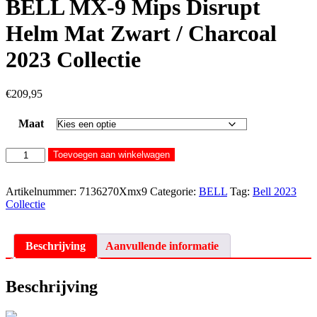
BELL MX-9 Mips Disrupt
Helm Mat Zwart / Charcoal
2023 Collectie
€
209,95
Maat
BELL
Toevoegen aan winkelwagen
MX-
9
Mips
Artikelnummer:
7136270Xmx9
Categorie:
BELL
Tag:
Bell 2023
Disrupt
Collectie
Helm
Mat
Zwart
Beschrijving
Aanvullende informatie
/
Charcoal
2023
Beschrijving
Collectie
aantal