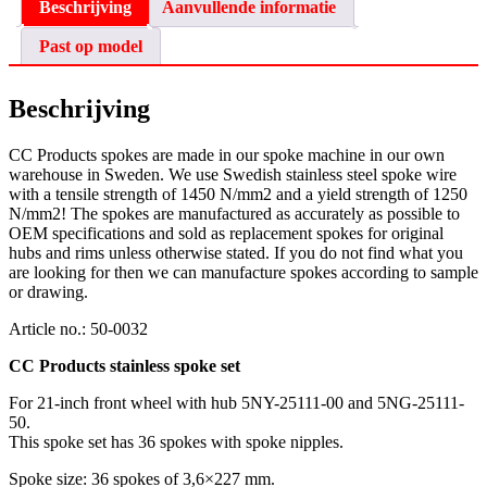
36
Beschrijving
Aanvullende informatie
stuks
+
Past op model
nippels
voor
OEM
Beschrijving
wielen
Yamaha
CC Products spokes are made in our spoke machine in our own
YZ/WR/YZF/WRF
warehouse in Sweden. We use Swedish stainless steel spoke wire
2002-
with a tensile strength of 1450 N/mm2 and a yield strength of 1250
aantal
N/mm2! The spokes are manufactured as accurately as possible to
OEM specifications and sold as replacement spokes for original
hubs and rims unless otherwise stated. If you do not find what you
are looking for then we can manufacture spokes according to sample
or drawing.
Article no.: 50-0032
CC Products stainless spoke set
For 21-inch front wheel with hub 5NY-25111-00 and 5NG-25111-
50.
This spoke set has 36 spokes with spoke nipples.
Spoke size: 36 spokes of 3,6×227 mm.