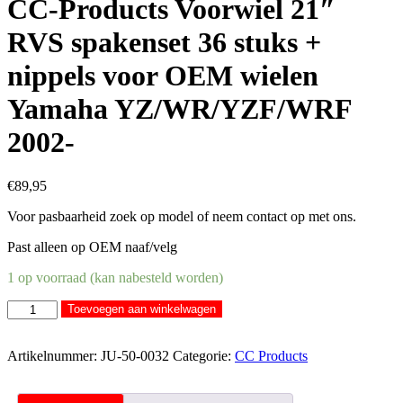
CC-Products Voorwiel 21″
RVS spakenset 36 stuks +
nippels voor OEM wielen
Yamaha YZ/WR/YZF/WRF
2002-
€
89,95
Voor pasbaarheid zoek op model of neem contact op met ons.
Past alleen op OEM naaf/velg
1 op voorraad (kan nabesteld worden)
CC-
Toevoegen aan winkelwagen
Products
Voorwiel
21″
Artikelnummer:
JU-50-0032
Categorie:
CC Products
RVS
spakenset