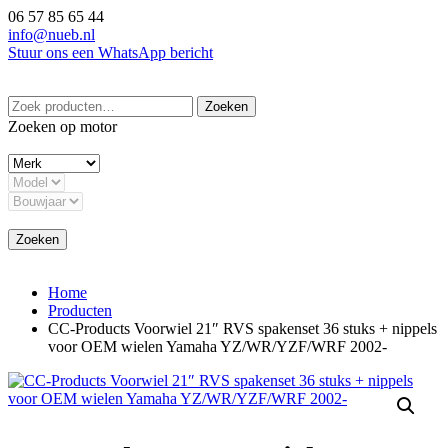
Ga
06 57 85 65 44
naar
info@nueb.nl
de
Stuur ons een WhatsApp bericht
inhoud
Zoeken
Zoeken
naar:
Zoeken op motor
Zoeken
Home
Producten
CC-Products Voorwiel 21″ RVS spakenset 36 stuks + nippels
voor OEM wielen Yamaha YZ/WR/YZF/WRF 2002-