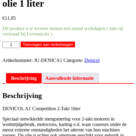
olie 1 liter
€
11,95
Dit product is te leveren binnen een aantal werkdagen ( mits op
voorraad bij Leverancier )
Denicol
Toevoegen aan winkelwagen
A1
Competition
2
Artikelnummer:
JU-DENICA1
Categorie:
Denicol
takt
olie
1
Beschrijving
Aanvullende informatie
liter
aantal
Beschrijving
DENICOL A1 Competition 2-Takt 1liter
Speciaal ontwikkelde mengsmering voor 2-takt motoren in
wedstrijdgebruik, motocross, karting e.d. waar coureurs onder de
meest extreme omstandigheden het uiterste van hun machines
vergen. De olie is echter ook uitermate geschikt voor gebruik in