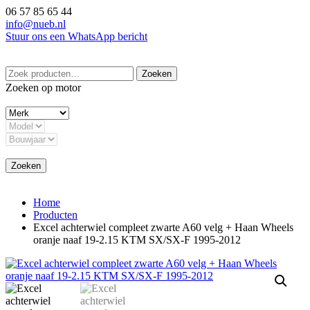
Ga
06 57 85 65 44
naar
info@nueb.nl
de
Stuur ons een WhatsApp bericht
inhoud
Zoeken
Zoeken
naar:
Zoeken op motor
Zoeken
Home
Producten
Excel achterwiel compleet zwarte A60 velg + Haan Wheels
oranje naaf 19-2.15 KTM SX/SX-F 1995-2012