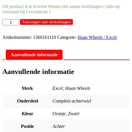
Dit product is te leveren binnen een aantal werkdagen ( mits op
voorraad bij Leverancier )
Excel
Toevoegen aan winkelwagen
achterwiel
compleet
zwarte
Artikelnummer:
1360161110
Categorie:
Haan Wheels / Excel
A60
velg
+
Aanvullende informatie
Haan
Wheels
oranje
Aanvullende informatie
naaf
19-
2.15
Merk
Excel, Haan Wheels
KTM
SX/SX-
Onderdeel
Compleet achterwiel
F
1995-
2012
Kleur
Oranje, Zwart
aantal
Positie
Achter