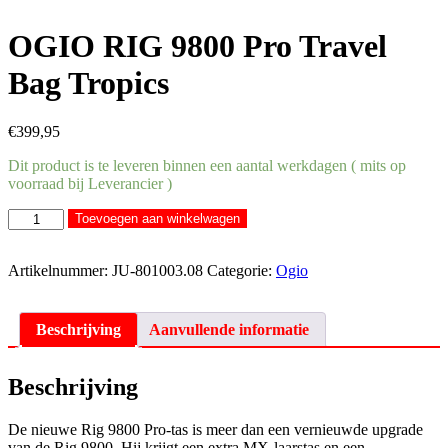
OGIO RIG 9800 Pro Travel
Bag Tropics
€
399,95
Dit product is te leveren binnen een aantal werkdagen ( mits op
voorraad bij Leverancier )
OGIO
Toevoegen aan winkelwagen
RIG
9800
Pro
Artikelnummer:
JU-801003.08
Categorie:
Ogio
Travel
Bag
Tropics
Beschrijving
Aanvullende informatie
aantal
Beschrijving
De nieuwe Rig 9800 Pro-tas is meer dan een vernieuwde upgrade
van de Rig 9800. Hij krijgt een extra MX-laarstas en een