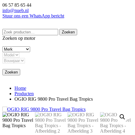
Ga
06 57 85 65 44
naar
info@nueb.nl
de
Stuur ons een WhatsApp bericht
inhoud
Zoeken
Zoeken
naar:
Zoeken op motor
Zoeken
Home
Producten
OGIO RIG 9800 Pro Travel Bag Tropics