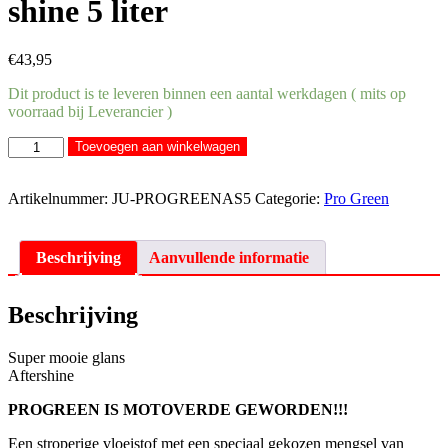
shine 5 liter
€
43,95
Dit product is te leveren binnen een aantal werkdagen ( mits op
voorraad bij Leverancier )
Pro
Toevoegen aan winkelwagen
Green/Moto
Verde
after
Artikelnummer:
JU-PROGREENAS5
Categorie:
Pro Green
shine
5
liter
Beschrijving
Aanvullende informatie
aantal
Beschrijving
Super mooie glans
Aftershine
PROGREEN IS MOTOVERDE GEWORDEN!!!
Een stroperige vloeistof met een speciaal gekozen mengsel van