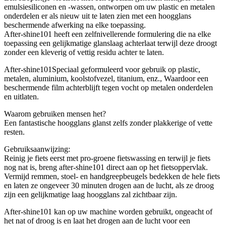
emulsiesiliconen en -wassen, ontworpen om uw plastic en metalen
onderdelen er als nieuw uit te laten zien met een hoogglans
beschermende afwerking na elke toepassing.
After-shine101 heeft een zelfnivellerende formulering die na elke
toepassing een gelijkmatige glanslaag achterlaat terwijl deze droogt
zonder een kleverig of vettig residu achter te laten.
After-shine101Speciaal geformuleerd voor gebruik op plastic,
metalen, aluminium, koolstofvezel, titanium, enz., Waardoor een
beschermende film achterblijft tegen vocht op metalen onderdelen
en uitlaten.
Waarom gebruiken mensen het?
Een fantastische hoogglans glanst zelfs zonder plakkerige of vette
resten.
Gebruiksaanwijzing:
Reinig je fiets eerst met pro-groene fietswassing en terwijl je fiets
nog nat is, breng after-shine101 direct aan op het fietsoppervlak.
Vermijd remmen, stoel- en handgreepbeugels bedekken de hele fiets
en laten ze ongeveer 30 minuten drogen aan de lucht, als ze droog
zijn een gelijkmatige laag hoogglans zal zichtbaar zijn.
After-shine101 kan op uw machine worden gebruikt, ongeacht of
het nat of droog is en laat het drogen aan de lucht voor een