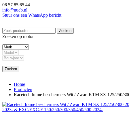
Ga
06 57 85 65 44
naar
info@nueb.nl
de
Stuur ons een WhatsApp bericht
inhoud
Zoeken
Zoeken
naar:
Zoeken op motor
Zoeken
Home
Producten
Racetech frame beschermers Wit / Zwart KTM SX 125/250/3