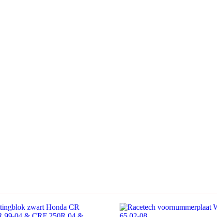
F
150/250/300/350/450/500
2024-
aantal