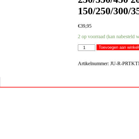
150/250/300/3
€
39,95
2 op voorraad (kan nabesteld 
Racetech
Toevoegen aan winke
frame
beschermers
Wit
Artikelnummer:
JU-R-PRTK
/
Zwart
KTM
SX
125/250/300
2023-
&
SX-
F
250/350/450
2023-
&
EXC/EXC-