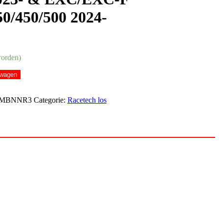
50/450/500 2024-
worden)
lwagen
TMBNNR3
Categorie:
Racetech los