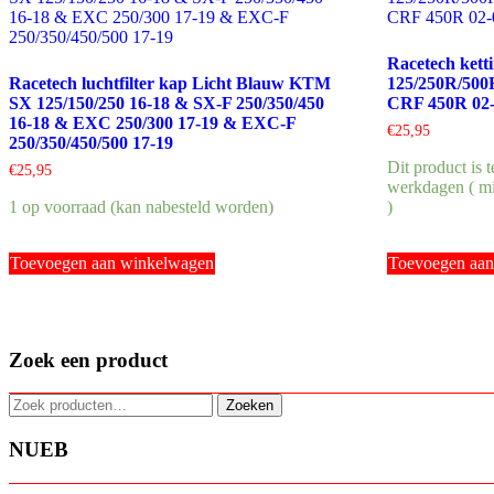
Racetech ket
Racetech luchtfilter kap Licht Blauw KTM
125/250R/500
SX 125/150/250 16-18 & SX-F 250/350/450
CRF 450R 02
16-18 & EXC 250/300 17-19 & EXC-F
€
25,95
250/350/450/500 17-19
Dit product is 
€
25,95
werkdagen ( mi
1 op voorraad (kan nabesteld worden)
)
Toevoegen aan winkelwagen
Toevoegen aa
Zoek een product
Zoeken
Zoeken
naar:
NUEB