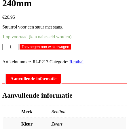
240mm
€
26,95
Stuurrol voor een stuur met stang.
1 op voorraad (kan nabesteld worden)
Renthal
Toevoegen aan winkelwagen
Stuurrol
Zwart
P213
Artikelnummer:
JU-P213
Categorie:
Renthal
240mm
aantal
Aanvullende informatie
Aanvullende informatie
Merk
Renthal
Kleur
Zwart