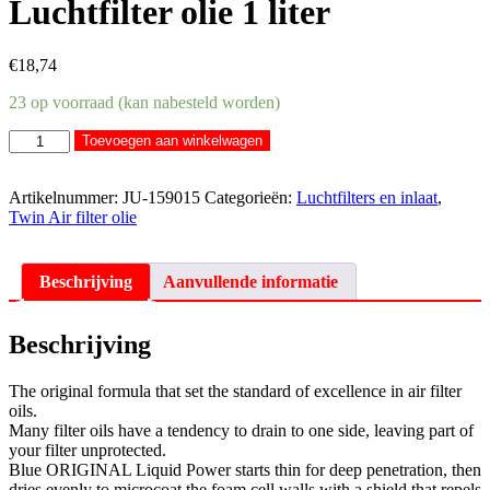
Luchtfilter olie 1 liter
€
18,74
23 op voorraad (kan nabesteld worden)
Twin
Toevoegen aan winkelwagen
Air
Liquid
Power
Artikelnummer:
JU-159015
Categorieën:
Luchtfilters en inlaat
,
Luchtfilter
Twin Air filter olie
olie
1
liter
Beschrijving
Aanvullende informatie
aantal
Beschrijving
The original formula that set the standard of excellence in air filter
oils.
Many filter oils have a tendency to drain to one side, leaving part of
your filter unprotected.
Blue ORIGINAL Liquid Power starts thin for deep penetration, then
dries evenly to microcoat the foam cell walls with a shield that repels