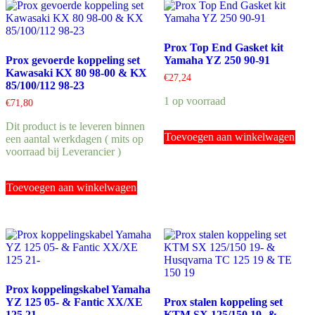
Prox Top End Gasket kit
Prox gevoerde koppeling set
Yamaha YZ 250 90-91
Kawasaki KX 80 98-00 & KX
€
27,24
85/100/112 98-23
1 op voorraad
€
71,80
Dit product is te leveren binnen
Toevoegen aan winkelwagen
een aantal werkdagen ( mits op
voorraad bij Leverancier )
Toevoegen aan winkelwagen
Prox koppelingskabel Yamaha
YZ 125 05- & Fantic XX/XE
Prox stalen koppeling set
125 21-
KTM SX 125/150 19- &