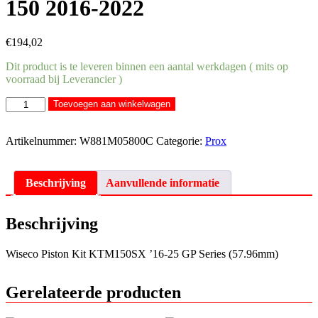
150 2016-2022
€
194,02
Dit product is te leveren binnen een aantal werkdagen ( mits op
voorraad bij Leverancier )
Wiseco
Toevoegen aan winkelwagen
zuiger
57,96
C
Artikelnummer:
W881M05800C
Categorie:
Prox
KTM
SX
150
Beschrijving
Aanvullende informatie
2016-
2022
aantal
Beschrijving
Wiseco Piston Kit KTM150SX ’16-25 GP Series (57.96mm)
Gerelateerde producten